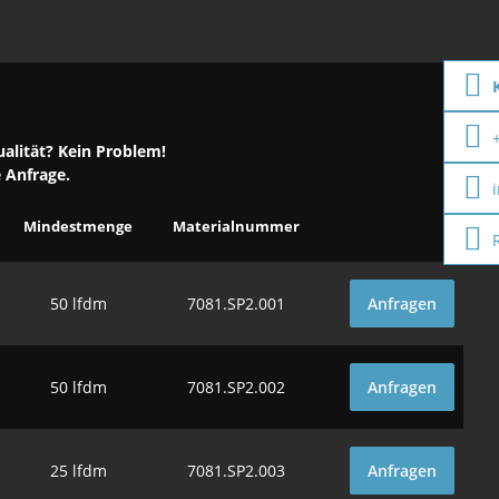
alität? Kein Problem!
e
Anfrage
.
Mindest
menge
Material
nummer
50 lfdm
7081.SP2.001
Anfragen
50 lfdm
7081.SP2.002
Anfragen
25 lfdm
7081.SP2.003
Anfragen