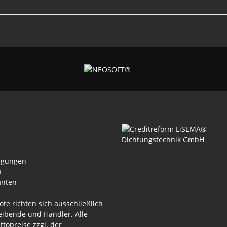
ngungen
n
anten
te richten sich ausschließlich
ibende und Händler. Alle
ttopreise zzgl. der