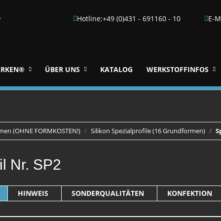
Hotline:
+49 (0)431 - 691160 - 10
E-M
▼
RKEN®
ÜBER UNS
KATALOG
WERKSTOFFINFOS
Formen (OHNE FORMKOSTEN!)
Silikon Spezialprofile (16 Grundformen)
S
il Nr. SP2
HINWEIS
SONDERQUALITÄTEN
KONFEKTION