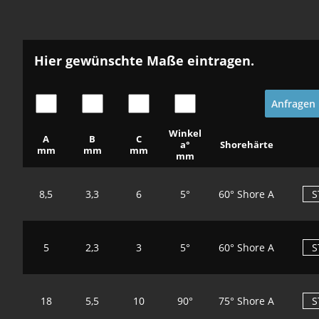
Hier gewünschte Maße eintragen.
Anfragen
Winkel
A
B
C
a°
Shorehärte
mm
mm
mm
mm
8,5
3,3
6
5°
60° Shore A
5
2,3
3
5°
60° Shore A
18
5,5
10
90°
75° Shore A