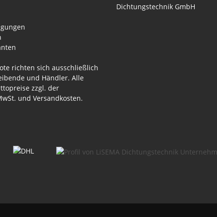
ngungen
n
anten
te richten sich ausschließlich
ibende und Händler. Alle
ttopreise zzgl. der
 MwSt. und
Versandkosten
.