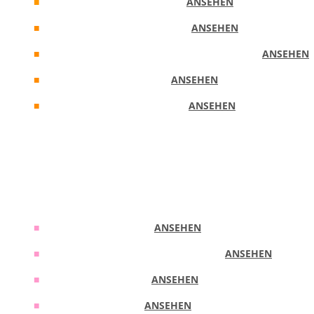
■
Silikonschaum-Rundschnüre -
ANSEHEN
■
Silikonschaum-Vierkantprofile -
ANSEHEN
■
Silikonschaum-Vierkantprofile, selbstklebend -
ANSEHEN
■
Silikonschaum-Schläuche -
ANSEHEN
■
Silikonschaum-Platten/Rollen -
ANSEHEN
■
EPDM-Rechteckprofile -
ANSEHEN
■
EPDM-Rechteckprofile, selbstklebend -
ANSEHEN
■
EPDM-Quadratprofile -
ANSEHEN
■
NBR-Quadratprofile -
ANSEHEN