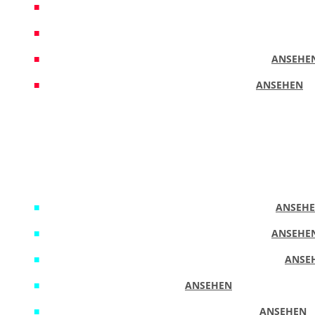
■
Moosgummi-Standardprofile (L-, P-, U- und Halbrundprofil
■
Moosgummi-Rundschnüre aus EPDM, schwarz (PAK-frei) 
■
Moosgummi-Rundschnüre aus EPDM, hellgrau -
ANSEHE
■
Moosgummi-Rundschnüre aus CR, schwarz -
ANSEHEN
■
TPE-Sonderprofile nach Zeichnung oder Muster -
ANSEH
■
TPE-Vierkantprofile (Vollmaterial - quadratisch) -
ANSEHE
■
TPE-Rundschnüre (Vollmaterial, lebensmittelecht) -
ANSE
■
TPE-Schläuche (Vollmaterial) -
ANSEHEN
■
TPE-Schaumrundschnüre (lebensmittelecht) -
ANSEHEN