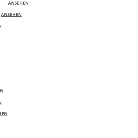
e) -
ANSEHEN
-
ANSEHEN
N
EN
N
HEN