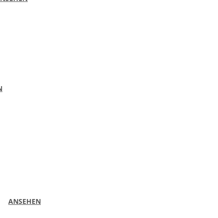
N
r -
ANSEHEN