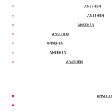
■
Standard-Gummiprofile aus EPDM/NBR -
ANSEHEN
■
Standard U-Profile aus EPDM (Lagerware) -
ANSEHEN
■
Co-extrudierte EPDM-Gummiprofile -
ANSEHEN
■
EPDM-Rundschnüre -
ANSEHEN
■
CR-Rundschnüre -
ANSEHEN
■
NBR-Rundschnüre -
ANSEHEN
■
Formteile aus EPDM/CR/NBR -
ANSEHEN
■
Moosgummi-Vierkantprofile aus EPDM/CR/NBR -
ANSEHE
■
Moosgummi-Vierkantprofile aus EPDM/CR//NBR, selbstkl