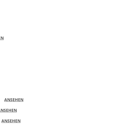
EN
d -
ANSEHEN
ANSEHEN
-
ANSEHEN