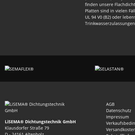
finden unsere Flachdich
Platten sind in vielen F
UL 94 V0 (B2) oder lebe
Trinkwasserzulassungen 
AGB
Datenschutz
Impressum
LiSEMA® Dichtungstechnik GmbH
Verkaufsbedi
Klausdorfer Straße 79
Versandkoste
D - 24161 Altenholz