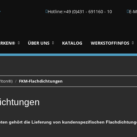
Hotline:
+49 (0)431 - 691160 - 10
E-M
▼
RKEN®
ÜBER UNS
KATALOG
WERKSTOFFINFOS
Viton®)
FKM-Flachdichtungen
ichtungen
eten gehört die Lieferung von kundenspezifischen Flachdichtun