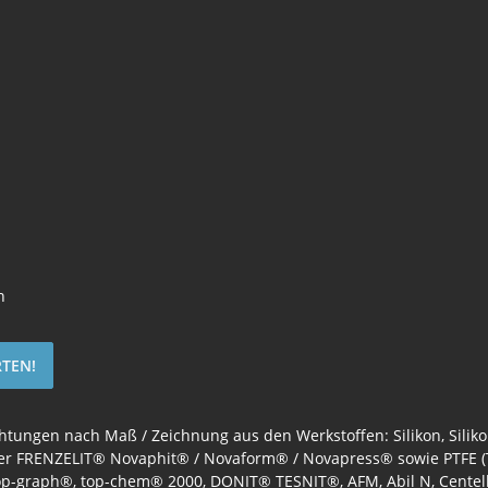
n
TEN!
chtungen nach Maß / Zeichnung aus den Werkstoffen: Silikon, Sili
er FRENZELIT® Novaphit® / Novaform® / Novapress® sowie PTFE (T
top-graph®, top-chem® 2000, DONIT® TESNIT®, AFM, Abil N, Centell