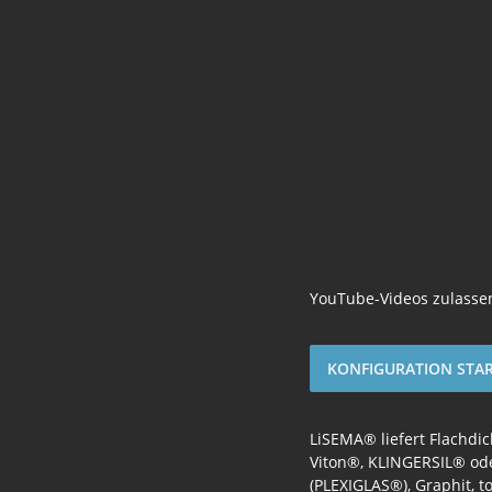
YouTube-Videos zulasse
KONFIGURATION STAR
LiSEMA® liefert Flachdi
Viton®, KLINGERSIL® od
(PLEXIGLAS®), Graphit, 