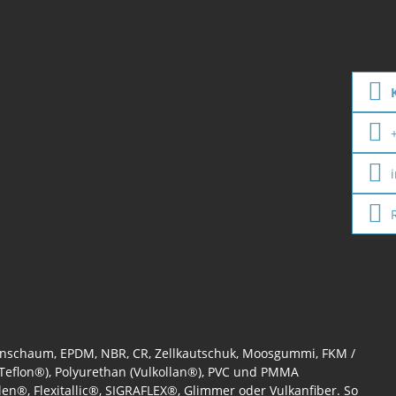
konschaum, EPDM, NBR, CR, Zellkautschuk, Moosgummi, FKM /
eflon®), Polyurethan (Vulkollan®), PVC und PMMA
en®, Flexitallic®, SIGRAFLEX®, Glimmer oder Vulkanfiber. So