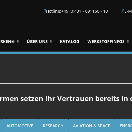
Hotline:
+49 (0)431 - 691160 - 10
E-M
▼
RKEN®
ÜBER UNS
KATALOG
WERKSTOFFINFOS
irmen setzen Ihr Vertrauen bereits in
AUTOMOTIVE
RESEARCH
AVIATION & SPACE
ENER