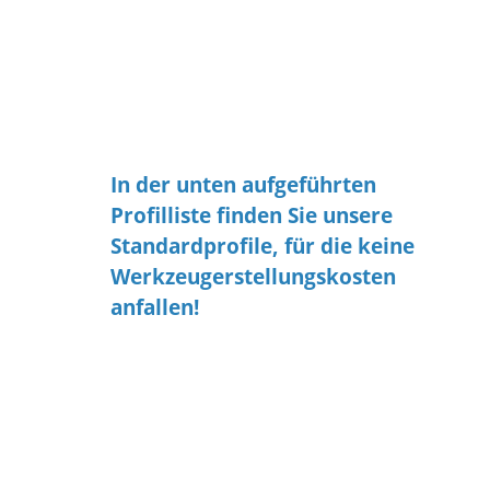
Konfektion
Lieferzeiten
Toleranzen
Verkleben
infoblatt
In der unten aufgeführten
Profilliste finden Sie unsere
Standardprofile, für die keine
Werkzeugerstellungskosten
anfallen!
Die Sonderqualitäten finden Sie nach
der Auswahl Ihres Silikonprofils unter
dem Menüpunkt "Qualität"