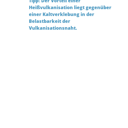
Tipp: Der Vorteil einer
Heißvulkanisation liegt gegenüber
einer Kaltverklebung in der
Belastbarkeit der
Vulkanisationsnaht.
Lieferzeit Standardprofile: ca. 4 Wochen
Mindestabnahme Standardprofile ab: 25
Meter
(je nach Profilquerschnitt)
Lieferzeit Sonderprofile: 4 - 6 Wochen (bis
zur Lieferung des Ausfallmusters zur
schriftlichen Freigabe!)
Mindestabnahme Sonderprofile ab: 25
Meter
(je nach Profilquerschnitt)