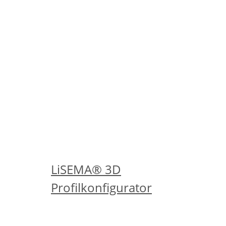
- Sonderqualitäten!
Fahren Sie zunächst mit der
Konfiguration fort. Nach dem Klick auf
den Anfrage-Button erfolgt im
nächsten Schritt die
Auflistung der Sonderqualitäten,
welche durch Anklicken auszuwählen
sind.
...oder erstellen Sie sich jetzt
in Echtzeit Ihr eigenes Profil!
LiSEMA® 3D
Profilkonfigurator