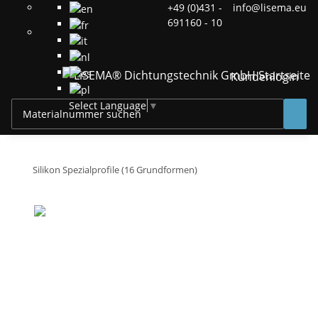
+49 (0)431 -
info@lisema.eu
691160 - 10
Kundenlogin
Select Language
▼
Silikon Spezialprofile (16 Grundformen)
Spezial-Profil Nr.
SP14
Standardprofile
Hinweis
Sonderqualitäten