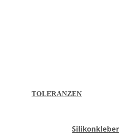
LiSEMA® Fertigungstoleranzen:
- DIN EN ISO 3302-1 E2
(Standardtoleranz)
- DIN EN ISO 3302-1 E1 (engere Toleranz -
Auf Anfrage!)
Zur Übersicht aller Toleranzen:
TOLERANZEN
Silikonkleber
Verkleben mit: