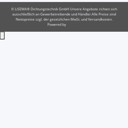
© LiSEMA® Dichtungstechnik GmbH
Unsere Angebote richten sich
ausschließlich an Gewerbetreibende und Händler.Alle Preise sind
Nettopreise zzgl. der gesetzlichen MwSt. und Versandkosten.
Powered by
JTL-Shop