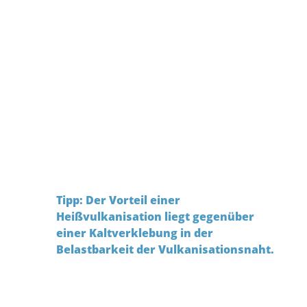
Auf Kundenwunsch werden unsere
Standard- sowie Sonderprofile zu
Rahmen- oder Ringen heißvulkanisiert.
Bitte senden Sie uns hierzu
einfach Ihre Anfrage samt Zeichnung
oder lassen Sie sich telefonisch von den
LiSEMA® Dichtungsprofis
beraten!
Tel. +49 (0)431 - 691160 - 10
Tipp: Der Vorteil einer
Heißvulkanisation liegt gegenüber
einer Kaltverklebung in der
Belastbarkeit der Vulkanisationsnaht.