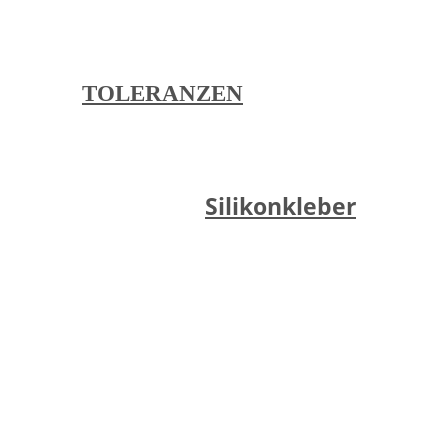
Zur Übersicht aller Toleranzen:
TOLERANZEN
Silikonkleber
verkleben mit
Unsere Datenblätter erhalten Sie mit unserem
Angebot per E-Mail.
Artikel 1 - 18 von 18