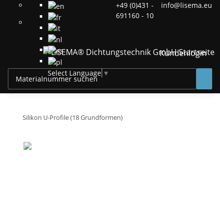
+49 (0)431 -
info@lisema.eu
691160 - 10
Kundenlogin
Select Language
▼
Silikon U-Profile (18 Grundformen)
U-Profil Nr. UP8
Standardprofile
Hinweis
Sonderqualitäten
Konfektion
Lieferzeiten