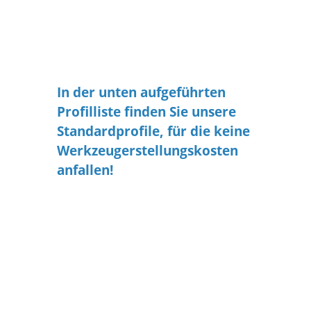
Toleranzen
Verkleben
infoblatt
In der unten aufgeführten
Profilliste finden Sie unsere
Standardprofile, für die keine
Werkzeugerstellungskosten
anfallen!
Die Sonderqualitäten finden Sie nach der
Auswahl Ihres Silikonprofils unter dem
Menüpunkt "Qualität" - Sonderqualitäten!
Fahren Sie zunächst mit der Konfiguration