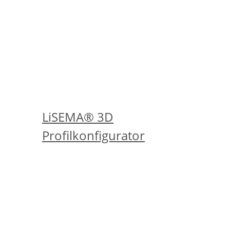
fort. Nach dem Klick auf den Anfrage-
Button erfolgt im nächsten Schritt die
Auflistung der Sonderqualitäten, welche
durch Anklicken auszuwählen sind.
...oder erstellen Sie sich jetzt in
Echtzeit Ihr eigenes Profil!
LiSEMA® 3D
Profilkonfigurator
Sie suchen ein Silikonprofil mit speziellen
Eigenschaften?
Bei LiSEMA® finden Sie folgende