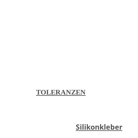
LiSEMA® Fertigungstoleranzen:
- DIN EN ISO 3302-1 E2
(Standardtoleranz)
- DIN EN ISO 3302-1 E1 (engere Toleranz -
Auf Anfrage!)
Zur Übersicht aller Toleranzen:
TOLERANZEN
Silikonkleber
Verkleben mit: