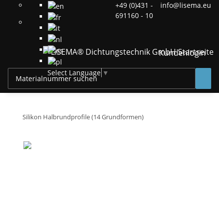
+49 (0)431 -
info@lisema.eu
691160 - 10
Kundenlogin
Select Language
▼
Silikon Halbrundprofile (14 Grundformen)
Halbrund-Profil Nr.
HR1
Standardprofile
Hinweis
Sonderqualitäten