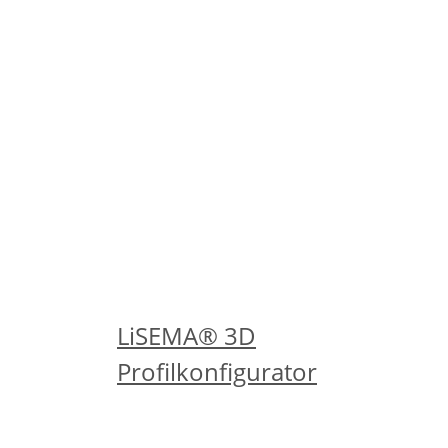
- Sonderqualitäten!
Fahren Sie zunächst mit der
Konfiguration fort. Nach dem Klick auf
den Anfrage-Button erfolgt im
nächsten Schritt die
Auflistung der Sonderqualitäten,
welche durch Anklicken auszuwählen
sind.
...oder erstellen Sie sich jetzt
in Echtzeit Ihr eigenes Profil!
LiSEMA® 3D
Profilkonfigurator