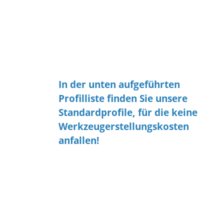
Konfektion
Lieferzeiten
Toleranzen
Verkleben
infoblatt
In der unten aufgeführten
Profilliste finden Sie unsere
Standardprofile, für die keine
Werkzeugerstellungskosten
anfallen!
Die Sonderqualitäten finden Sie nach
der Auswahl Ihres Silikonprofils unter
dem Menüpunkt "Qualität"