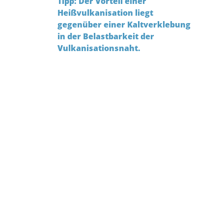
Tipp: Der Vorteil einer
Heißvulkanisation liegt
gegenüber einer Kaltverklebung
in der Belastbarkeit der
Vulkanisationsnaht.
Lieferzeit Standardprofile: ca. 4 Wochen
Mindestabnahme Standardprofile ab: 25
Meter
(je nach Profilquerschnitt)
Lieferzeit Sonderprofile: 4 - 6 Wochen (bis
zur Lieferung des Ausfallmusters zur
schriftlichen Freigabe!)
Mindestabnahme Sonderprofile ab: 25
Meter
(je nach Profilquerschnitt)