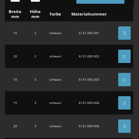
Breite
Höhe
Farbe
Material
nummer
mm
mm
10
2
schwarz
6131.000.001
20
2
schwarz
6131.000.002
10
3
schwarz
6131.000.003
15
3
schwarz
6131.000.004
20
3
schwarz
6131.000.005