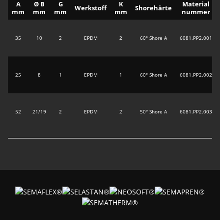
A
Ø B
G
K
Material
Werkstoff
Shorehärte
mm
mm
mm
mm
nummer
35
10
2
EPDM
2
60° Shore A
6081.PP2.001
25
8
1
EPDM
1
60° Shore A
6081.PP2.002
52
21/19
2
EPDM
2
50° Shore A
6081.PP2.003